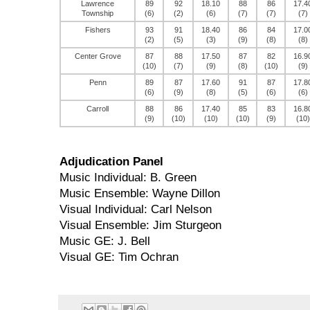
Lawrence
89
92
18.10
88
86
17.4
Township
(6)
(2)
(6)
(7)
(7)
(7)
Fishers
93
91
18.40
86
84
17.0
(2)
(5)
(3)
(9)
(8)
(8)
Center Grove
87
88
17.50
87
82
16.9
(10)
(7)
(9)
(8)
(10)
(9)
Penn
89
87
17.60
91
87
17.8
(6)
(9)
(8)
(5)
(6)
(6)
Carroll
88
86
17.40
85
83
16.8
(9)
(10)
(10)
(10)
(9)
(10)
Adjudication Panel
Music Individual: B. Green
Music Ensemble: Wayne Dillon
Visual Individual: Carl Nelson
Visual Ensemble: Jim Sturgeon
Music GE: J. Bell
Visual GE: Tim Ochran