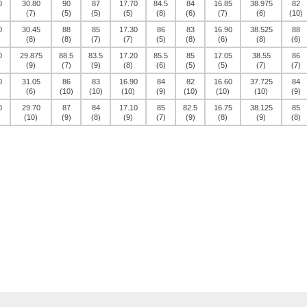
0
30.80
90
87
17.70
84.5
84
16.85
38.975
82
(7)
(5)
(5)
(5)
(8)
(6)
(7)
(6)
(10)
0
30.45
88
85
17.30
86
83
16.90
38.525
88
(8)
(8)
(7)
(7)
(5)
(8)
(6)
(8)
(6)
0
29.875
88.5
83.5
17.20
85.5
85
17.05
38.55
86
(9)
(7)
(9)
(8)
(6)
(5)
(5)
(7)
(7)
0
31.05
86
83
16.90
84
82
16.60
37.725
84
(6)
(10)
(10)
(10)
(9)
(10)
(10)
(10)
(9)
0
29.70
87
84
17.10
85
82.5
16.75
38.125
85
(10)
(9)
(8)
(9)
(7)
(9)
(8)
(9)
(8)