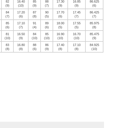
82
16.40
85
88
17.30
16.85
86.625
(9)
(10)
(9)
(7)
(9)
(9)
(6)
84
17.20
87
90
17.70
17.45
86.425
(7)
(6)
(8)
(5)
(6)
(7)
(7)
85
17.10
91
89
18.00
17.55
85.975
(6)
(7)
(4)
(6)
(5)
(5)
(8)
81
16.50
84
85
16.90
16.70
85.475
(10)
(9)
(10)
(10)
(10)
(10)
(9)
83
16.80
88
86
17.40
17.10
84.925
(8)
(8)
(6)
(9)
(8)
(8)
(10)