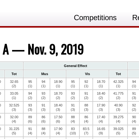
Competitions
R
s A — Nov. 9, 2019
General Effect
Tot
Mus
Vis
Tot
0
32.65
95
94
18.90
95
92
18.70
42.325
94
(2)
(1)
(1)
(1)
(1)
(1)
(1)
(1)
(1)
0
33.05
94
93
18.70
93
91
18.40
41.775
91
(1)
(2)
(2)
(2)
(2)
(2)
(2)
(2)
(3)
0
32.525
93
91
18.40
91
88
17.90
40.90
92
(3)
(3)
(3)
(3)
(3)
(3)
(3)
(3)
(2)
0
32.00
89
86
17.50
88
86
17.40
39.275
90
(4)
(6)
(6)
(6)
(4)
(4)
(4)
(4)
(4)
0
31.225
91
88
17.90
83
83.5
16.65
39.025
89
(5)
(4)
(4)
(4)
(10)
(7)
(9)
(5)
(5)