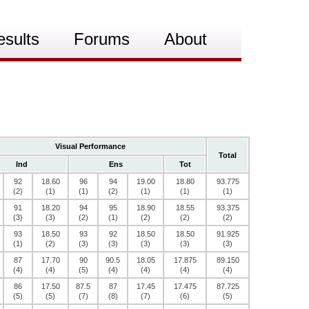
esults
Forums
About
Visual Performance
Total
Ind
Ens
Tot
92
18.60
96
94
19.00
18.80
93.775
(2)
(1)
(1)
(2)
(1)
(1)
(1)
91
18.20
94
95
18.90
18.55
93.375
(3)
(3)
(2)
(1)
(2)
(2)
(2)
93
18.50
93
92
18.50
18.50
91.925
(1)
(2)
(3)
(3)
(3)
(3)
(3)
87
17.70
90
90.5
18.05
17.875
89.150
(4)
(4)
(5)
(4)
(4)
(4)
(4)
86
17.50
87.5
87
17.45
17.475
87.725
(5)
(5)
(7)
(8)
(7)
(6)
(5)