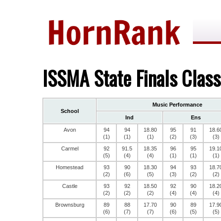
ISSMA State Finals Clas
Music Performance
School
Ind
Ens
Avon
94
94
18.80
95
91
18.6
(1)
(1)
(1)
(2)
(3)
(3)
Carmel
92
91.5
18.35
96
95
19.1
(5)
(4)
(4)
(1)
(1)
(1)
Homestead
93
90
18.30
94
93
18.7
(2)
(6)
(5)
(3)
(2)
(2)
Castle
93
92
18.50
92
90
18.2
(2)
(2)
(2)
(4)
(4)
(4)
Brownsburg
89
88
17.70
90
89
17.9
(6)
(7)
(7)
(6)
(5)
(5)